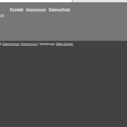
Kontakt
Impressum
Datenschutz
ung
6
Datenschutz
|
Impressum
| Webdesign
SiMa Design