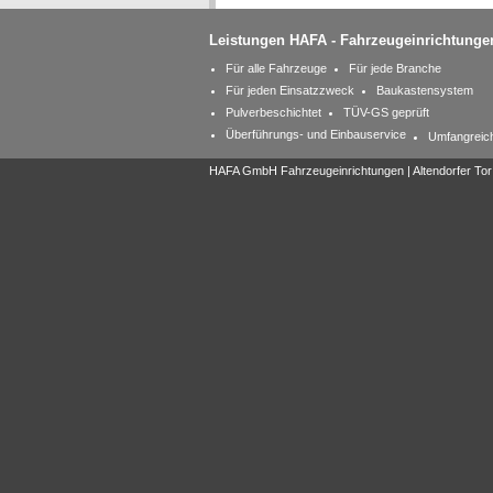
Leistungen HAFA - Fahrzeugeinrichtunge
Für alle Fahrzeuge
Für jede Branche
Für jeden Einsatzzweck
Baukastensystem
Pulverbeschichtet
TÜV-GS geprüft
Überführungs- und Einbauservice
Umfangreic
HAFA GmbH Fahrzeugeinrichtungen | Altendorfer Tor 2