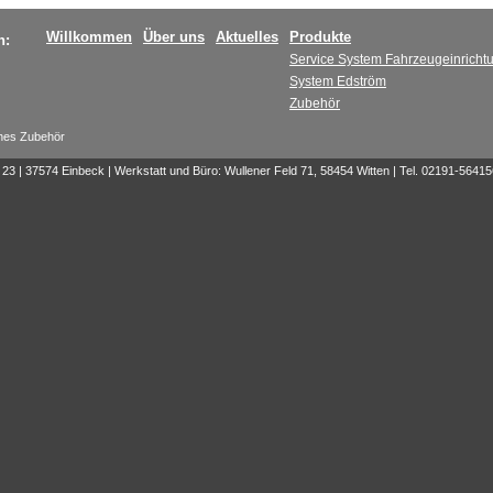
Willkommen
Über uns
Aktuelles
Produkte
n:
Service System Fahrzeugeinricht
System Edström
Zubehör
hes Zubehör
3 | 37574 Einbeck | Werkstatt und Büro: Wullener Feld 71, 58454 Witten | Tel. 02191-56415