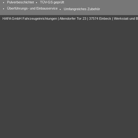
Pulverbeschichtet
TÜV-GS geprüft
Überführungs- und Einbauservice
Umfangreiches Zubehör
HAFA GmbH Fahrzeugeinrichtungen | Altendorfer Tor 23 | 37574 Einbeck | Werkstatt und Bü